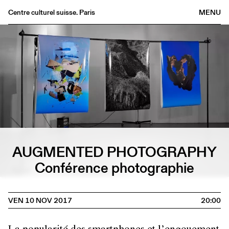
Centre culturel suisse. Paris
MENU
Agenda
Librairie
Buvette
Archives
Médiathèque
Éditions
Informations
AUGMENTED PHOTOGRAPHY
FR
/
EN
Conférence photographie
VEN 10 NOV 2017
20:00