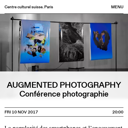
Centre culturel suisse. Paris
MENU
Agenda
Bookshop
Buvette
Archives
Medias
Publications
About
AUGMENTED PHOTOGRAPHY
FR
/
EN
Conférence photographie
FRI 10 NOV 2017
20:00