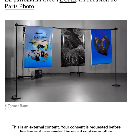
En partenariat avec l'
ECAL
, à l'occasion de
Paris Photo
© Thomas Traum
1
/ 3
This is an external content. Your consent is requested before
loading as it may involve the use of cookies or other