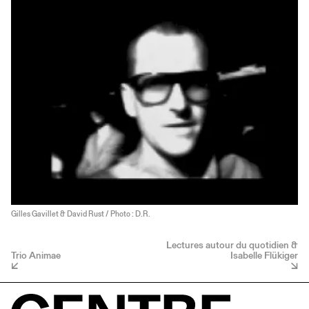
Gilles Gavillet & David Rust / Photo : D.R.
Lectures autour du quotidien &
Trio Animae
Isabelle Flükiger