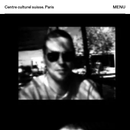
Centre culturel suisse. Paris
MENU
Agenda
Librairie
Buvette
Archives
Médiathèque
Éditions
Informations
FR
/
EN