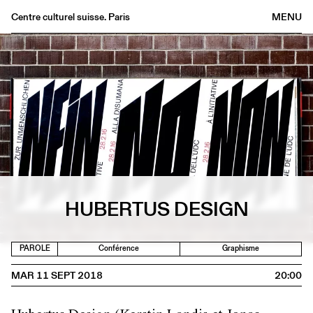
Centre culturel suisse. Paris
MENU
Agenda
Librairie
Buvette
Archives
Médiathèque
Éditions
Informations
FR
/
EN
HUBERTUS DESIGN
PAROLE
Conférence
Graphisme
MAR 11 SEPT 2018
20:00