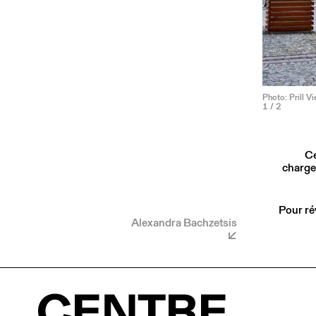
Photo: Prill V
1
/ 2
Ce
charge
Pour ré
Alexandra Bachzetsis