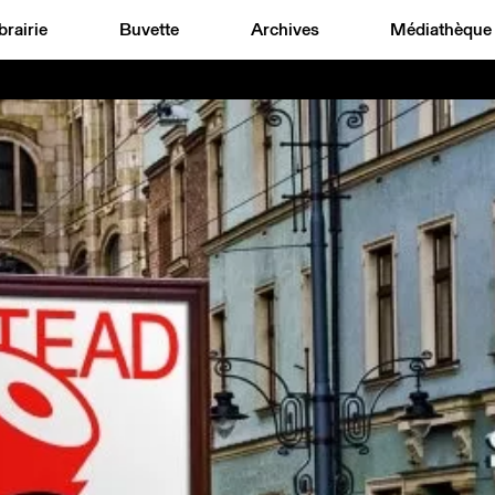
brairie
Buvette
Archives
Médiathèque