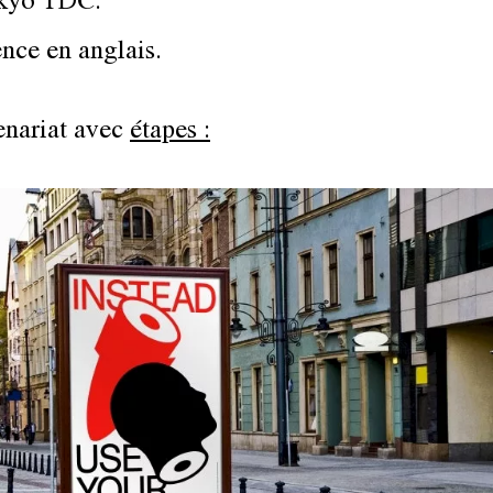
okyo TDC.
nce en anglais.
enariat avec
étapes :