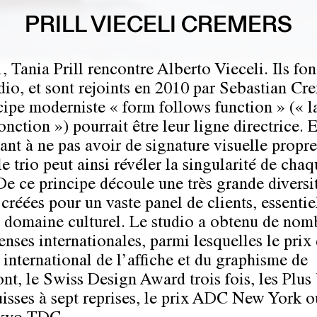
PRILL VIECELI CREMERS
, Tania Prill rencontre Alberto Vieceli. Ils fo
udio, et sont rejoints en 2010 par Sebastian Cr
cipe moderniste « form follows function » (« l
fonction ») pourrait être leur ligne directrice. 
hant à ne pas avoir de signature visuelle propr
le trio peut ainsi révéler la singularité de cha
 De ce principe découle une très grande diversi
 créées pour un vaste panel de clients, essenti
u domaine culturel. Le studio a obtenu de nom
nses internationales, parmi lesquelles le prix
 international de l’affiche et du graphisme de
t, le Swiss Design Award trois fois, les Plus
suisses à sept reprises, le prix ADC New York o