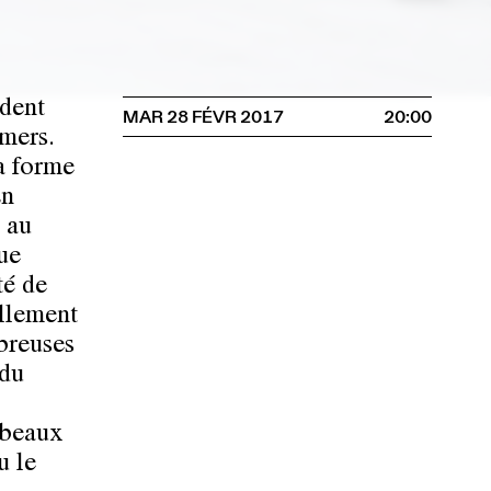
ndent
MAR 28 FÉVR 2017
20:00
emers.
a forme
En
e au
que
té de
ellement
breuses
 du
 beaux
u le