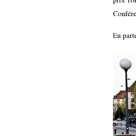
prix T
Confére
En part