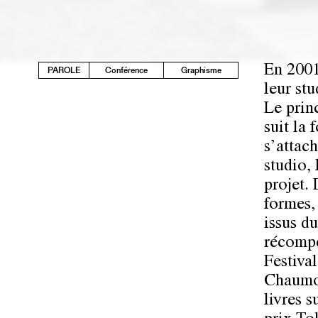
En 2001
PAROLE
Conférence
Graphisme
leur st
Le prin
suit la 
s’attac
studio, 
projet.
formes,
issus d
récompe
Festival
Chaumon
livres 