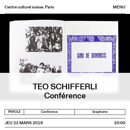
Centre culturel suisse. Paris
MENU
Agenda
Librairie
Buvette
Archives
Médiathèque
Éditions
Informations
TEO SCHIFFERLI
FR
/
EN
Conférence
PAROLE
Conférence
Graphisme
JEU 22 MARS 2018
20:00