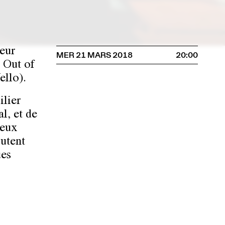
teur
MER 21 MARS 2018
20:00
n Out of
ello).
ilier
l, et de
deux
outent
ues