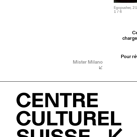
Egopusher, 21 
1
/ 6
Ce
charge
Pour ré
Mister Milano