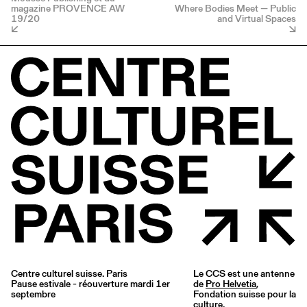
magazine PROVENCE AW
Where Bodies Meet — Public
19/20
and Virtual Spaces
Centre culturel suisse. Paris
Le CCS est une antenne
Pause estivale - réouverture mardi 1er
de
Pro Helvetia
,
septembre
Fondation suisse pour la
culture.