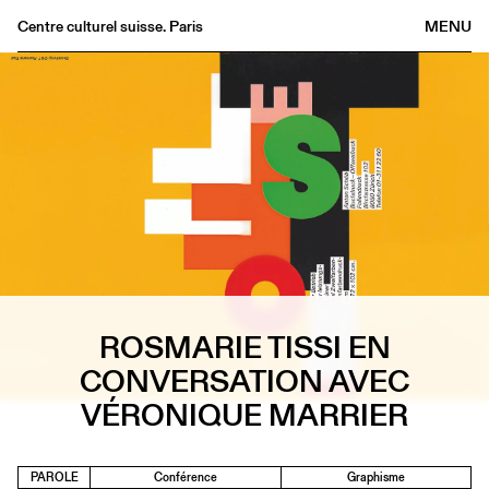
Centre culturel suisse. Paris
MENU
Agenda
Librairie
Buvette
Archives
Médiathèque
Éditions
Informations
FR
/
EN
ROSMARIE TISSI EN
CONVERSATION AVEC
VÉRONIQUE MARRIER
PAROLE
Conférence
Graphisme