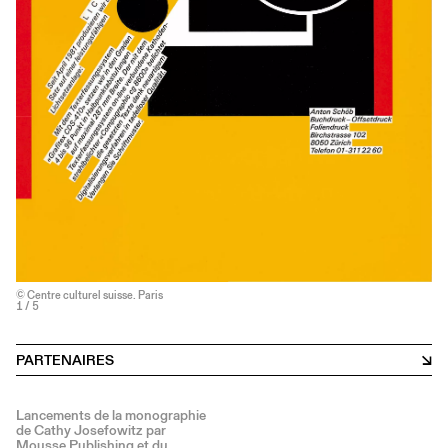
© Centre culturel suisse. Paris
1
/ 5
PARTENAIRES
Lancements de la monographie
de Cathy Josefowitz par
Mousse Publishing et du