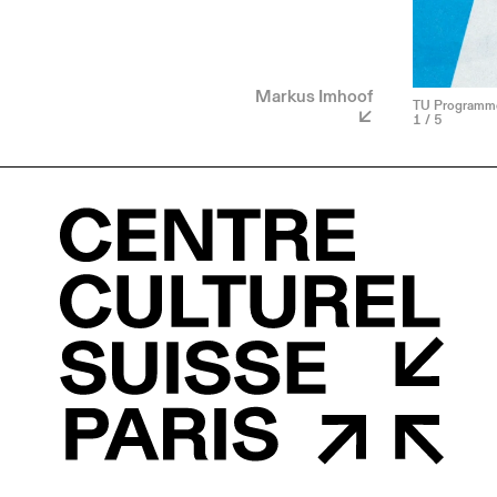
Markus Imhoof
TU Programm
1
/ 5