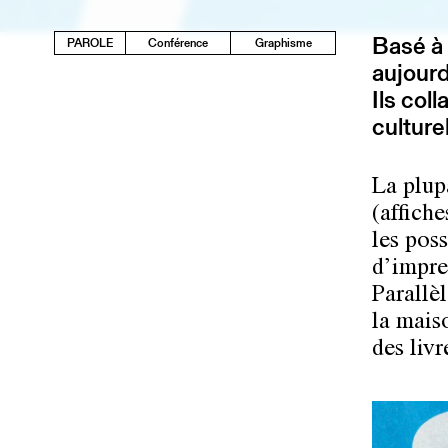
Basé à 
PAROLE
Conférence
Graphisme
aujour
Ils col
culture
La plup
(affiche
les poss
d’impre
Parallè
la mais
des livr