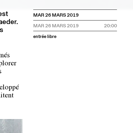
est
MAR 26 MARS 2019
aeder.
MAR 26 MARS 2019
20:00
ns
entrée libre
imés
plorer
s
veloppé
ditent