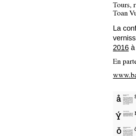
Tours, 
Toan Vu
La con
verniss
2016
à 
En part
www.ba