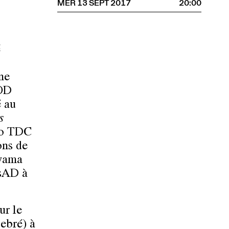
MER 13 SEPT 2017
20:00
é
ne
COD
 au
s
yo TDC
ons de
oyama
nsAD à
ur le
ebré) à