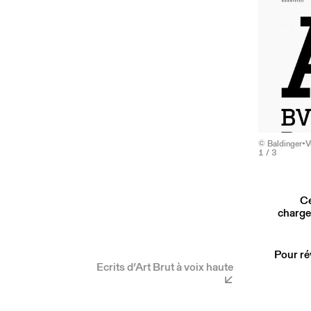
© Baldinger•
1
/ 3
Ce
charge
Pour ré
Ecrits d’Art Brut à voix haute