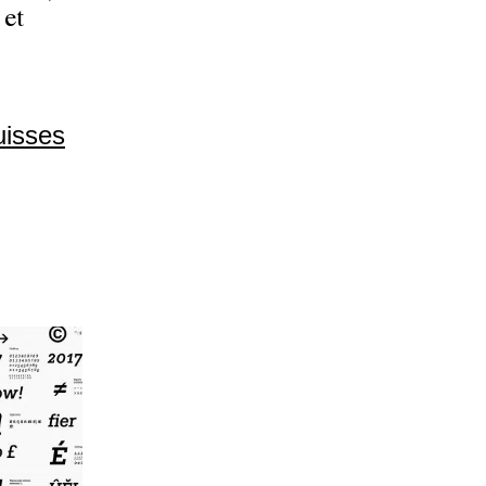
 et
uisses