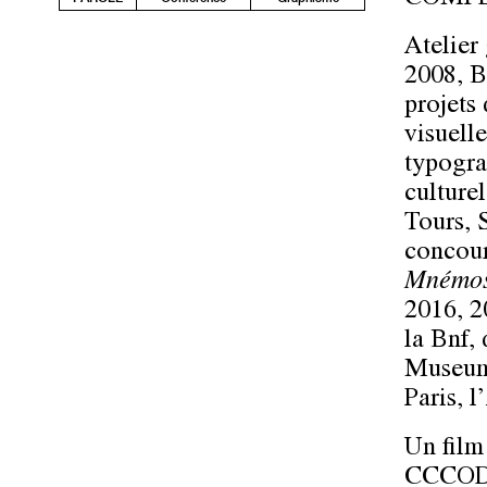
Atelier
2008, B
projets
visuell
typogra
culture
Tours, 
concour
Mnémo
2016, 20
la Bnf,
Museum 
Paris, 
Un film
CCCOD (