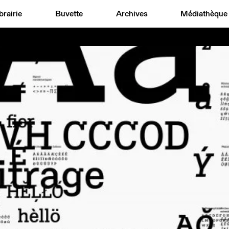
brairie
Buvette
Archives
Médiathèque