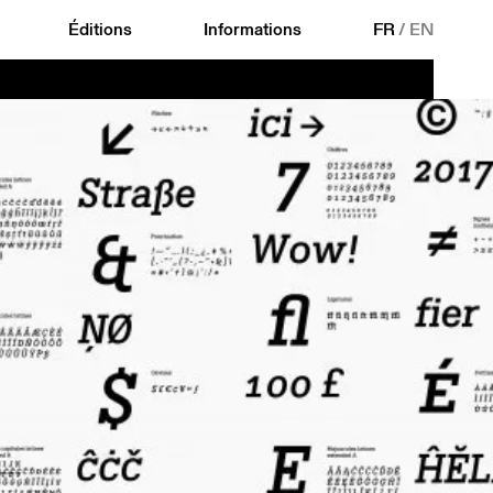
Éditions
Informations
FR
/
EN