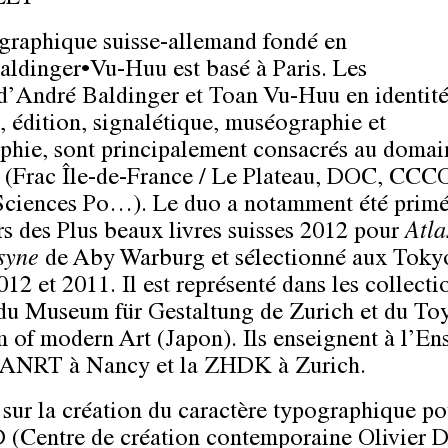
 graphique suisse-allemand fondé en
aldinger•Vu-Huu est basé à Paris. Les
 d’André Baldinger et Toan Vu-Huu en identit
e, édition, signalétique, muséographie et
phie, sont principalement consacrés au domai
l (Frac Île-de-France / Le Plateau, DOC, CC
Sciences Po…). Le duo a notamment été primé
s des Plus beaux livres suisses 2012 pour
Atla
syne
de Aby Warburg et sélectionné aux Tok
12 et 2011. Il est représenté dans les collecti
 du Museum für Gestaltung de Zurich et du T
of modern Art (Japon). Ils enseignent à l’E
l’ANRT à Nancy et la ZHDK à Zurich.
 sur la création du caractère typographique po
Centre de création contemporaine Olivier D