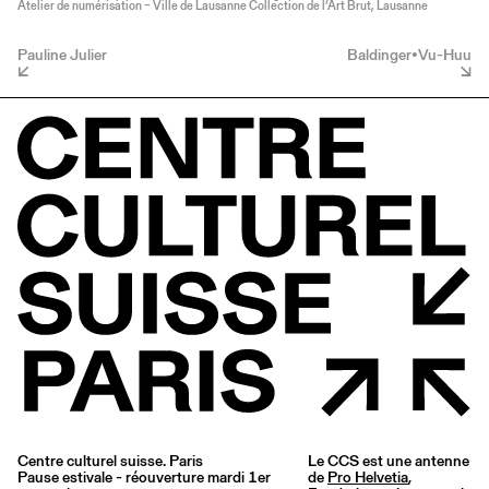
Atelier de numérisation – Ville de Lausanne Collection de l’Art Brut, Lausanne
Pauline Julier
Baldinger•Vu-Huu
Centre culturel suisse. Paris
Le CCS est une antenne
Pause estivale - réouverture mardi 1er
de
Pro Helvetia
,