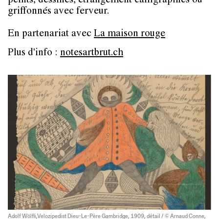
peints, dessinés, étrangement calligraphiés ou
griffonnés avec ferveur.
En partenariat avec
La maison rouge
Plus d'info :
notesartbrut.ch
Adolf Wölfli,Velozipedist Dieu-Le-Père Gambridge, 1909, détail / © Arnaud Conne,