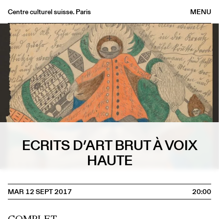
Centre culturel suisse. Paris
MENU
Agenda
Librairie
Buvette
Archives
Médiathèque
Éditions
Informations
ECRITS D’ART BRUT À VOIX
FR
/
EN
HAUTE
MAR 12 SEPT 2017
20:00