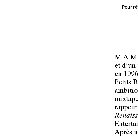
Pour ré
M.A.M e
et d’un
en 1996
Petits 
ambitio
mixtap
rappeur 
Renaiss
Enterta
Après u