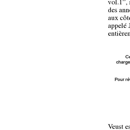
vol.1”, 
des ann
aux côt
appelé J
entière
Ce
charge
Pour ré
Veust es