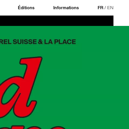
Éditions
Informations
FR
/
EN