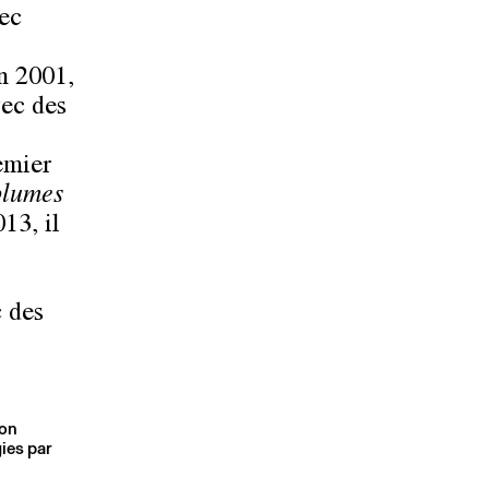
vec
n 2001,
vec des
emier
plumes
13, il
c des
son
ies par