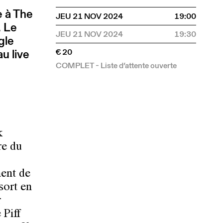
e à The
JEU 21 NOV 2024
19:00
. Le
JEU 21 NOV 2024
19:30
gle
u live
€ 20
COMPLET - Liste d’attente ouverte
k
re du
ment de
sort en
r
 Piff