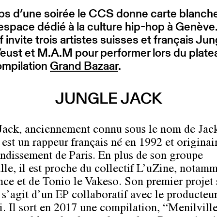
ps d’une soirée le CCS donne carte blanch
espace dédié à la culture hip-hop à Genève
if invite trois artistes suisses et français Jun
eust et M.A.M pour performer lors du platea
ompilation
Grand Bazaar
.
JUNGLE JACK
Jack, anciennement connu sous le nom de Jac
 est un rappeur français né en 1992 et originai
ondissement de Paris. En plus de son groupe
lle, il est proche du collectif L’uZine, notam
nce et de Tonio le Vakeso. Son premier projet 
l s’agit d’un EP collaboratif avec le producteu
. Il sort en 2017 une compilation, “Menilville