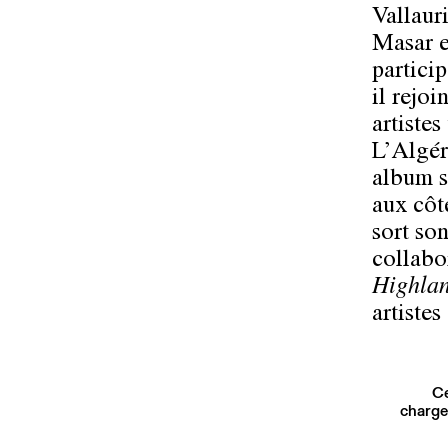
Vallaur
Masar e
partici
il rejoi
artistes
L’Algér
album 
aux côt
sort so
collabo
Highla
artiste
Ce
charge