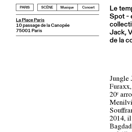
Le tem
PARIS
SCÈNE
Musique
Concert
Spot - 
La Place Paris
collect
10 passage de la Canopée
75001 Paris
Jack, V
de la c
Jungle 
Furaxx,
20ᵉ arr
Menilvi
Souffra
2014, i
Bagdadi