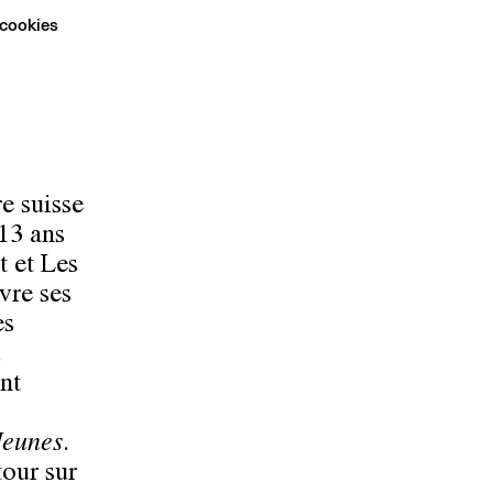
 cookies
e suisse
 13 ans
t et Les
vre ses
es
u
ont
eunes
.
our sur