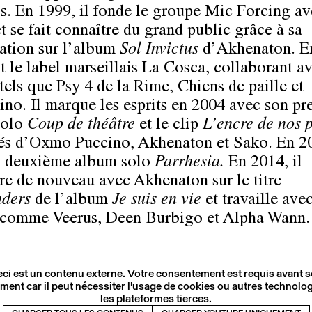
is. En 1999, il fonde le groupe Mic Forcing a
t se fait connaître du grand public grâce à sa
pation sur l’album
Sol Invictus
d’Akhenaton. E
nt le label marseillais La Cosca, collaborant a
 tels que Psy 4 de la Rime, Chiens de paille et
ino. Il marque les esprits en 2004 avec son pr
solo
Coup de théâtre
et le clip
L’encre de nos 
és d’Oxmo Puccino, Akhenaton et Sako. En 20
n deuxième album solo
Parrhesia.
En 2014, il
re de nouveau avec Akhenaton sur le titre
nders
de l’album
Je suis en vie
et travaille ave
s comme Veerus, Deen Burbigo et Alpha Wann.
ci est un contenu externe. Votre consentement est requis avant 
ment car il peut nécessiter l'usage de cookies ou autres technolog
les plateformes tierces.