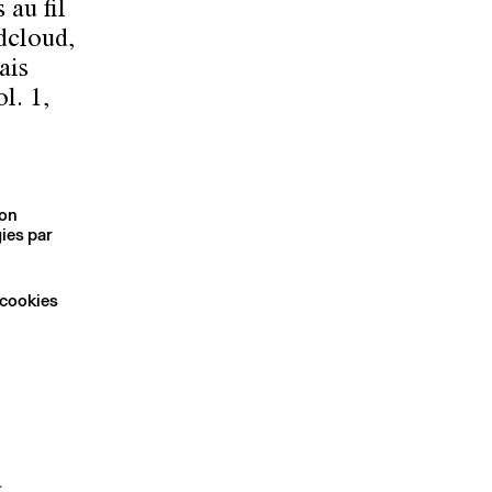
 au fil
dcloud,
ais
l. 1,
son
ies par
 cookies
à