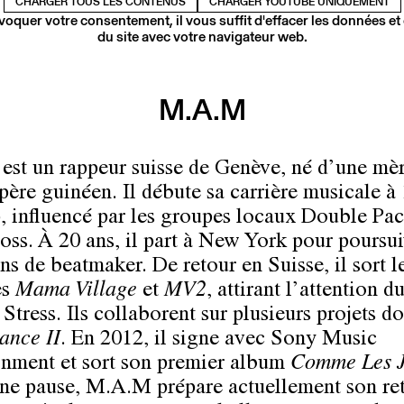
CHARGER TOUS LES CONTENUS
CHARGER YOUTUBE UNIQUEMENT
voquer votre consentement, il vous suffit d'effacer les données et
du site avec votre navigateur web.
M.A.M
st un rappeur suisse de Genève, né d’une mèr
 père guinéen. Il débute sa carrière musicale à
, influencé par les groupes locaux Double Pac
Boss. À 20 ans, il part à New York pour poursui
ns de beatmaker. De retour en Suisse, il sort l
es
Mama Village
et
MV2
, attirant l’attention d
Stress. Ils collaborent sur plusieurs projets d
ance II
. En 2012, il signe avec Sony Music
inment et sort son premier album
Comme Les J
ne pause, M.A.M prépare actuellement son ret