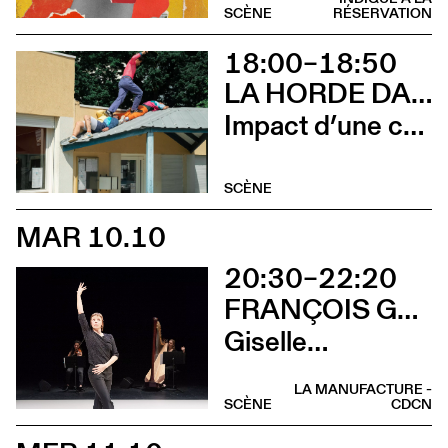
SCÈNE
RÉSERVATION
18:00–18:50
LA HORDE DANS LES PAVÉS
Impact d’une course x Stadium
SCÈNE
MAR 10.10
20:30–22:20
FRANÇOIS GREMAUD / 2B COMPANY
Giselle…
LA MANUFACTURE -
SCÈNE
CDCN