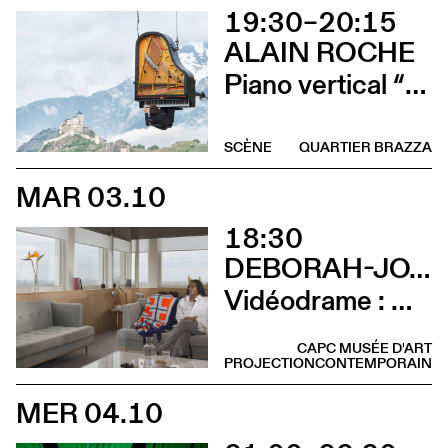
19:30–20:15
ALAIN ROCHE
Piano vertical “Chantier”
SCÈNE
QUARTIER BRAZZA
MAR 03.10
18:30
DEBORAH-JOYCE HOLMAN
Vidéodrame : Moment 2 (Vernissage avec lancement de publication et rencontre avec l’artiste)
CAPC MUSÉE D'ART
PROJECTION
CONTEMPORAIN
MER 04.10