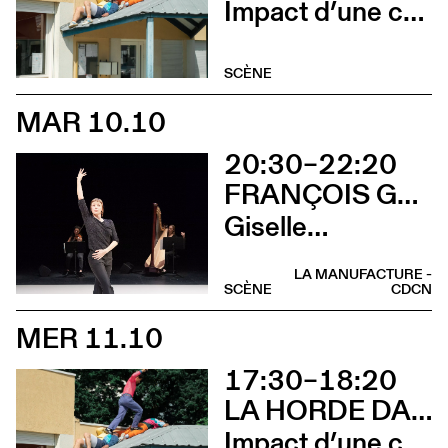
Impact d’une course x Stadium
SCÈNE
MAR 10.10
20:30–22:20
FRANÇOIS GREMAUD / 2B COMPANY
Giselle…
LA MANUFACTURE -
SCÈNE
CDCN
MER 11.10
17:30–18:20
LA HORDE DANS LES PAVÉS
Impact d’une course x Stadium