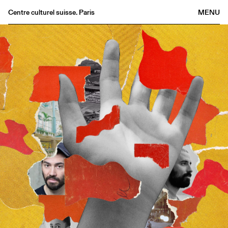
Centre culturel suisse. Paris
MENU
Agenda
Librairie
Buvette
Archives
Médiathèque
Éditions
Informations
FR
/
EN