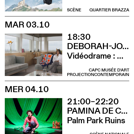
SCÈNE
QUARTIER BRAZZA
MAR 03.10
18:30
DEBORAH-JOYCE HOLMAN
Vidéodrame : Moment 2 (Vernissage avec lancement de publication et rencontre avec l’artiste)
CAPC MUSÉE D'ART
PROJECTION
CONTEMPORAIN
MER 04.10
21:00–22:20
PAMINA DE COULON
Palm Park Ruins