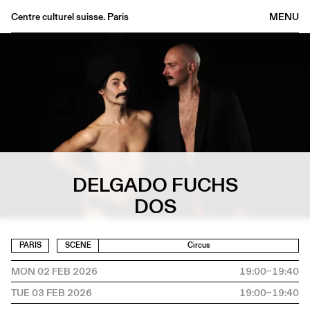
Centre culturel suisse. Paris
MENU
Agenda
Bookshop
Buvette
Archives
Medias
Publications
About
DELGADO FUCHS
DOS
FR
/
EN
PARIS
SCENE
Circus
MON 02 FEB 2026
19:00–19:40
TUE 03 FEB 2026
19:00–19:40