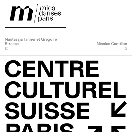
Nastassja Tanner et Grégoire
Strecker
Nicolas Cantillon