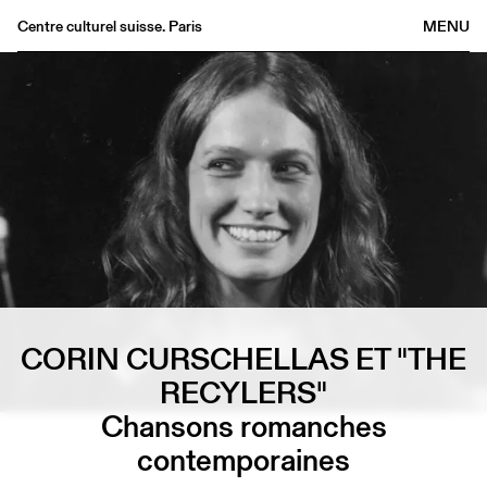
Centre culturel suisse. Paris
MENU
Agenda
Bookshop
Buvette
Archives
Medias
Publications
About
FR
/
EN
CORIN CURSCHELLAS ET "THE
RECYLERS"
Chansons romanches
contemporaines