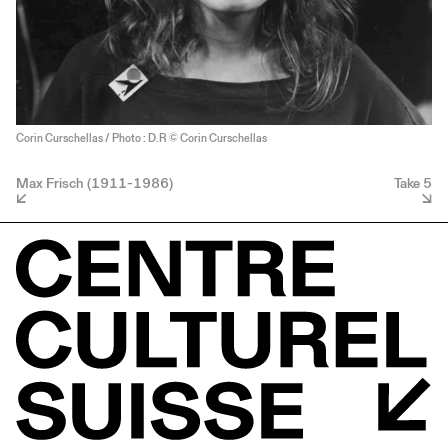
Corin Curschellas / Photo : D.R © Corin Curschellas
Max Frisch (1911-1986)
Take 5