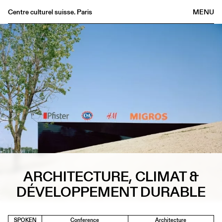
Centre culturel suisse. Paris
MENU
Agenda
Bookshop
Buvette
Archives
Medias
Publications
About
FR
/
EN
ARCHITECTURE, CLIMAT &
DÉVELOPPEMENT DURABLE
SPOKEN
Conference
Architecture