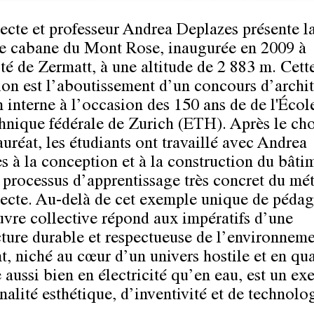
tecte et professeur Andrea Deplazes présente l
e cabane du Mont Rose, inaugurée en 2009 à
té de Zermatt, à une altitude de 2 883 m. Cett
tion est l’aboutissement d’un concours d’archi
n interne à l’occasion des 150 ans de de l'Écol
hnique fédérale de Zurich (ETH). Après le ch
auréat, les étudiants ont travaillé avec Andrea
s à la conception et à la construction du bâti
 processus d’apprentissage très concret du mét
tecte. Au-delà de cet exemple unique de pédag
uvre collective répond aux impératifs d’une
cture durable et respectueuse de l’environneme
t, niché au cœur d’un univers hostile et en qua
e aussi bien en électricité qu’en eau, est un e
nalité esthétique, d’inventivité et de technolo