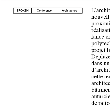
L’archi
SPOKEN
Conference
Architecture
nouvell
proximi
réalisa
lancé e
polytec
projet l
Deplaze
dans un
d’archi
cette œ
archite
bâtimen
autarci
de ratio