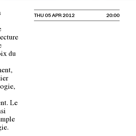
a
THU 05 APR 2012
20:00
e
tecture
e
oix du
ment,
ier
ogie,
nt. Le
si
xemple
gie.