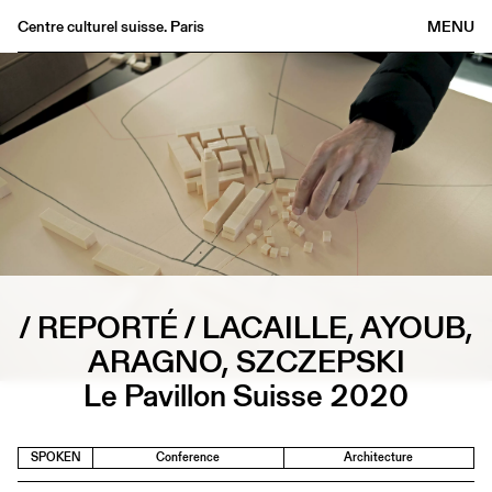
Centre culturel suisse. Paris
MENU
Agenda
Bookshop
Buvette
Archives
Medias
Publications
About
/ REPORTÉ / LACAILLE, AYOUB,
FR
/
EN
ARAGNO, SZCZEPSKI
Le Pavillon Suisse 2020
SPOKEN
Conference
Architecture