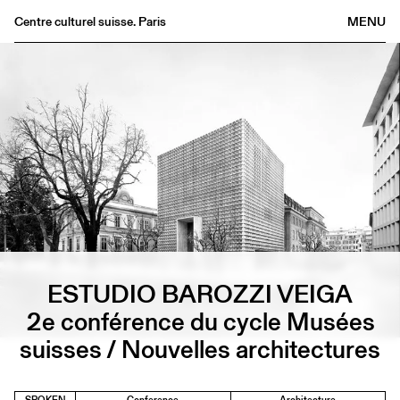
Centre culturel suisse. Paris
MENU
Agenda
Bookshop
Buvette
Archives
Medias
Publications
About
FR
/
EN
ESTUDIO BAROZZI VEIGA
2e conférence du cycle Musées
suisses / Nouvelles architectures