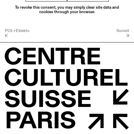
To revoke this consent, you may simply clear site data and
cookies through your browser.
POL+Eklekto
Sunisit