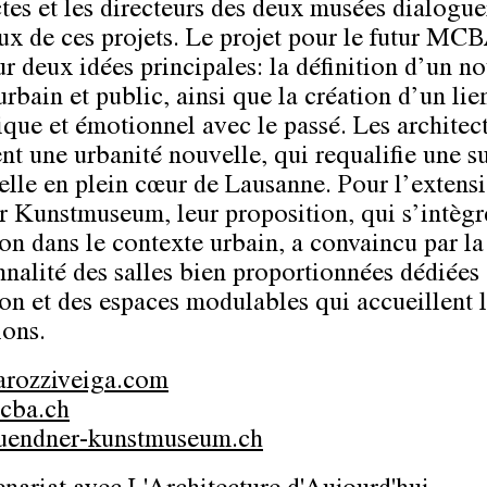
ctes et les directeurs des deux musées dialogue
eux de ces projets. Le projet pour le futur MC
ur deux idées principales: la définition d’un n
rbain et public, ainsi que la création d’un lie
que et émotionnel avec le passé. Les architec
nt une urbanité nouvelle, qui requalifie une s
ielle en plein cœur de Lausanne. Pour l’extens
 Kunstmuseum, leur proposition, qui s’intègre
ion dans le contexte urbain, a convaincu par la
nnalité des salles bien proportionnées dédiées 
ion et des espaces modulables qui accueillent 
ions.
rozziveiga.com
cba.ch
endner-kunstmuseum.ch