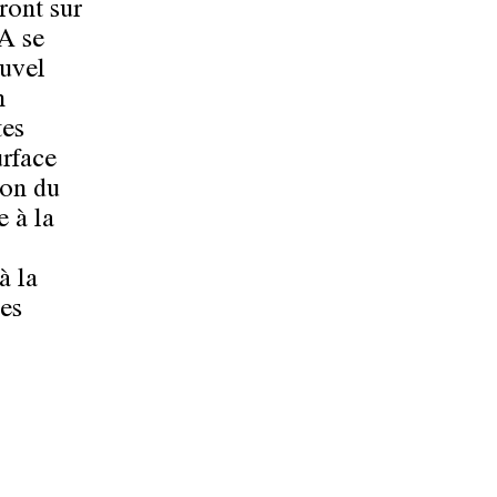
ront sur
BA se
ouvel
n
tes
urface
ion du
 à la
à la
les