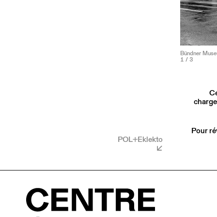
Bündner Museu
1
/ 3
Ce
charge
Pour ré
POL+Eklekto