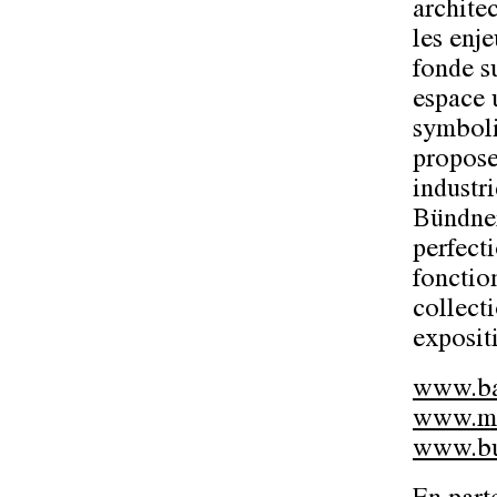
archite
les enj
fonde s
espace u
symboli
propose
industr
Bündner
perfect
fonctio
collect
exposit
www.ba
www.m
www.bu