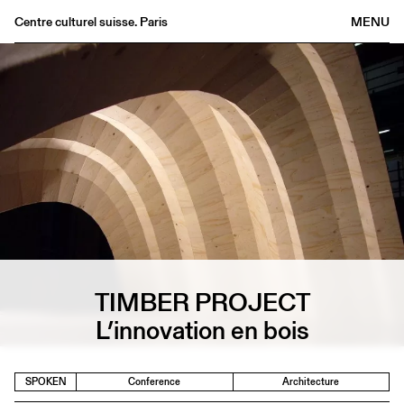
Centre culturel suisse. Paris
MENU
Agenda
Bookshop
Buvette
Archives
Medias
Publications
About
FR
/
EN
TIMBER PROJECT
L’innovation en bois
SPOKEN
Conference
Architecture