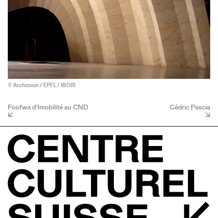
© Archizoom / EPFL / IBOIS
Foofwa d'Imobilité au CND
Cédric Pescia