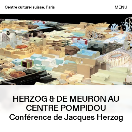
Centre culturel suisse. Paris
MENU
Agenda
Bookshop
Buvette
Archives
Medias
Publications
About
FR
/
EN
HERZOG & DE MEURON AU
CENTRE POMPIDOU
Conférence de Jacques Herzog