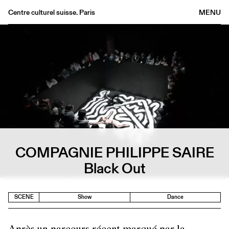
Centre culturel suisse. Paris
MENU
Agenda
Bookshop
Buvette
Archives
Medias
Publications
About
COMPAGNIE PHILIPPE SAIRE
FR
/
EN
Black Out
SCENE
Show
Dance