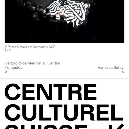
© Photo Simon Letellier pour le CCS
1
/ 5
Herzog & de Meuron au Centre
Pompidou
Vanessa Safavi