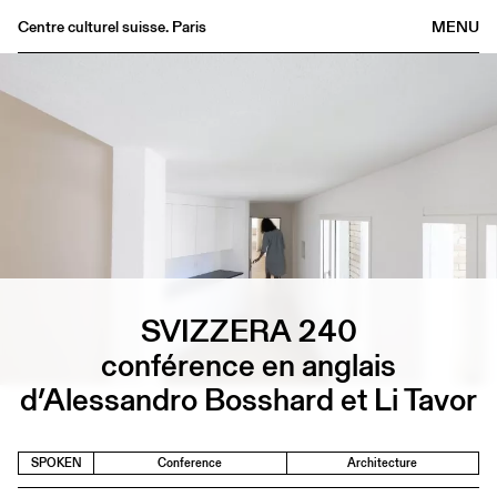
Centre culturel suisse. Paris
MENU
Agenda
Bookshop
Buvette
Archives
Medias
Publications
About
FR
/
EN
SVIZZERA 240
conférence en anglais
d’Alessandro Bosshard et Li Tavor
SPOKEN
Conference
Architecture