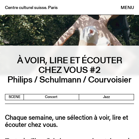
Centre culturel suisse. Paris
MENU
Agenda
Bookshop
Buvette
Archives
À VOIR, LIRE ET ÉCOUTER
Medias
CHEZ VOUS #2
Publications
Philips / Schulmann / Courvoisier
About
FR
/
EN
SCENE
Concert
Jazz
Chaque semaine, une sélection à voir, lire et
écouter chez vous.