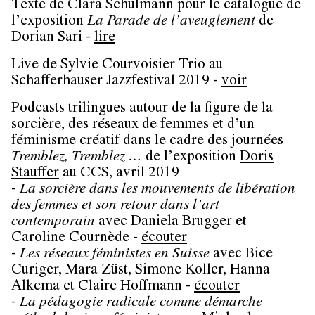
Texte de Clara Schulmann pour le catalogue de
l’exposition
La Parade de l’aveuglement
de
Dorian Sari -
lire
Live de Sylvie Courvoisier Trio au
Schafferhauser Jazzfestival 2019 -
voir
Podcasts trilingues autour de la figure de la
sorcière, des réseaux de femmes et d’un
féminisme créatif dans le cadre des journées
Tremblez, Tremblez …
de l’exposition
Doris
Stauffer
au CCS, avril 2019
-
La sorcière dans les mouvements de libération
des femmes et son retour dans l’art
contemporain
avec Daniela Brugger et
Caroline Cournède -
écouter
-
Les réseaux féministes en Suisse
avec Bice
Curiger, Mara Züst, Simone Koller, Hanna
Alkema et Claire Hoffmann -
écouter
-
La pédagogie radicale comme démarche