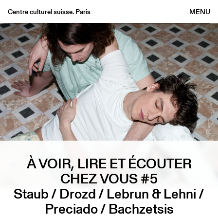
Centre culturel suisse. Paris
MENU
Agenda
Bookshop
Buvette
Archives
Medias
Publications
About
FR
/
EN
À VOIR, LIRE ET ÉCOUTER
CHEZ VOUS #5
Staub / Drozd / Lebrun & Lehni /
Preciado / Bachzetsis