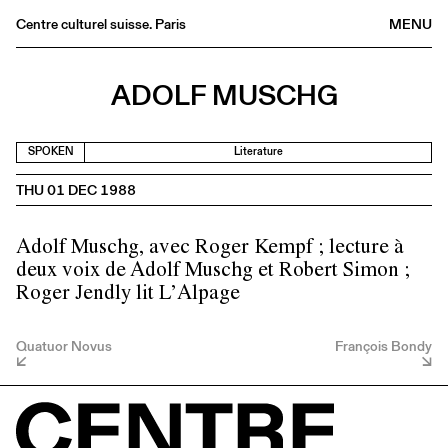
Centre culturel suisse. Paris
MENU
Agenda
ADOLF MUSCHG
Bookshop
Buvette
SPOKEN
Literature
Archives
THU 01 DEC 1988
Medias
Publications
Adolf Muschg, avec Roger Kempf ; lecture à
About
deux voix de Adolf Muschg et Robert Simon ;
FR
/
EN
Roger Jendly lit L’Alpage
Quatuor Novus
François Bondy