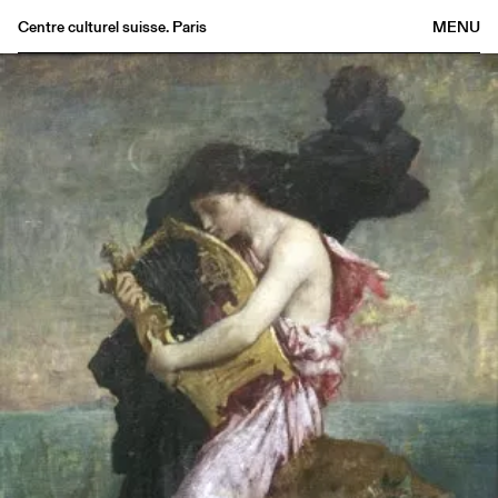
Centre culturel suisse. Paris
MENU
Agenda
Bookshop
Buvette
Archives
Medias
Publications
About
FR
/
EN