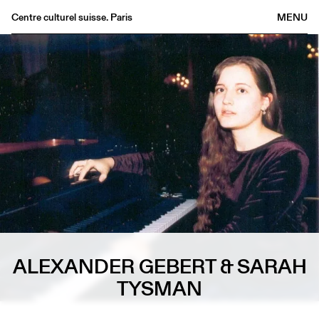
Centre culturel suisse. Paris
MENU
Agenda
Bookshop
Buvette
Archives
Medias
Publications
About
FR
/
EN
ALEXANDER GEBERT & SARAH
TYSMAN