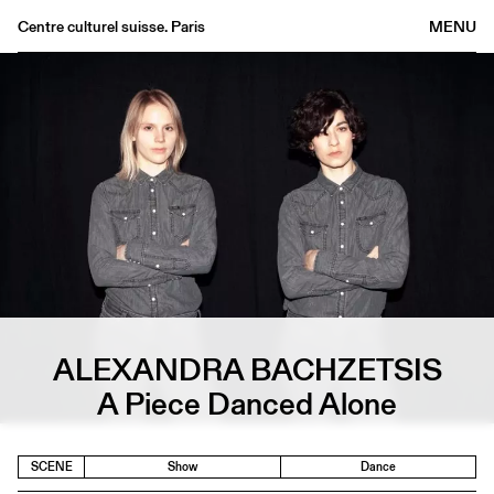
Centre culturel suisse. Paris
MENU
Agenda
Bookshop
Buvette
Archives
Medias
Publications
About
FR
/
EN
ALEXANDRA BACHZETSIS
A Piece Danced Alone
SCENE
Show
Dance