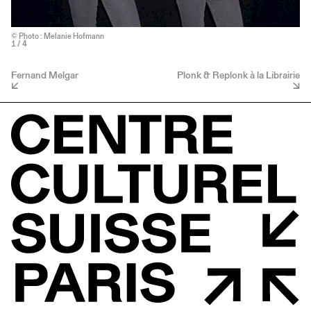
© Photo : Melanie Hofmann
1
/ 4
Fernand Melgar
Plonk & Replonk à la Librairie