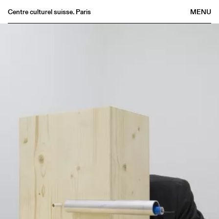
Centre culturel suisse. Paris
MENU
Agenda
Bookshop
Buvette
Archives
Medias
Publications
About
FR
/
EN