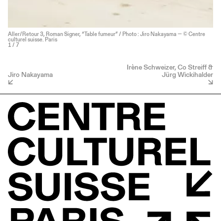
Aller/Retour 3, Roman Signer, “Table fumeur” / Photo : Jiro Nakayama — © Centre
culturel suisse. Paris
1
/ 7
Irène Schweizer, Co Streiff &
Jiro Nakayama
Jürg Wickihalder