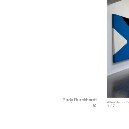
Rudy Burckhardt
Aller/Retour I
1
/ 7