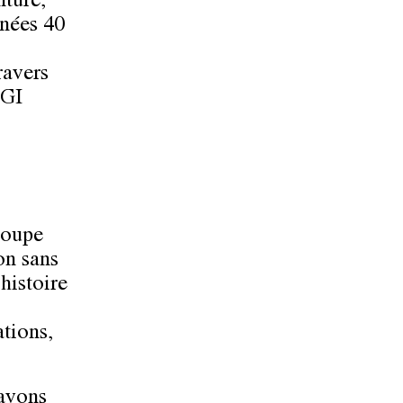
nture,
nnées 40
ravers
GI
roupe
on sans
histoire
tions,
 avons