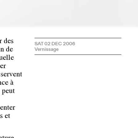
r des
SAT 02 DEC 2006
in de
uelle
er
 servent
nce à
e peut
enter
s et