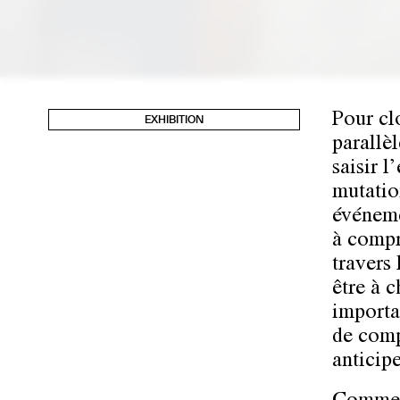
Pour cl
EXHIBITION
parallèl
saisir l
mutatio
événeme
à compr
travers
être à c
importa
de comp
anticip