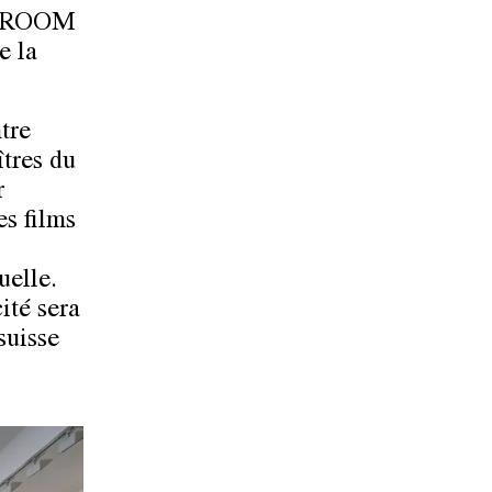
CT ROOM
e la
tre
tres du
r
es films
uelle.
ité sera
suisse