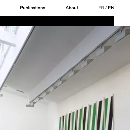
Publications
About
FR
/
EN