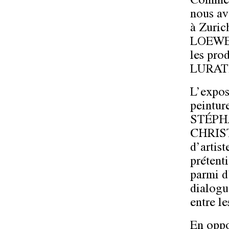
Comme p
nous av
à Zuric
LOEWE
les pro
LURATI
L’expos
peinture
STÉPH
CHRIS
d’artist
prétent
parmi d
dialogu
entre le
En oppo