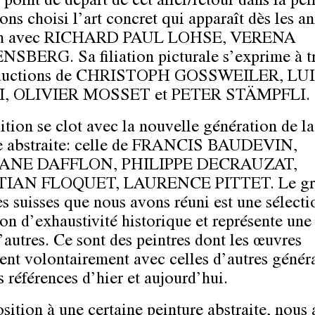
oint de départ de cet aller/retour dans la pei
ons choisi l’art concret qui apparaît dès les a
h avec
RICHARD PAUL LOHSE,
VERENA
NSBERG.
Sa filiation picturale s’exprime à t
ductions de
CHRISTOPH GOSSWEILER, LUI
, OLIVIER MOSSET et PETER STÄMPFLI.
ition se clot avec la nouvelle génération de la
 abstraite: celle de
FRANCIS BAUDEVIN,
ANE DAFFLON, PHILIPPE DECRAUZAT,
TIAN FLOQUET, LAURENCE PITTET.
Le g
es suisses que nous avons réuni est une sélecti
ion d’exhaustivité historique et représente une 
’autres. Ce sont des peintres dont les œuvres
ent volontairement avec celles d’autres généra
s références d’hier et aujourd’hui.
sition à une certaine peinture abstraite, nous