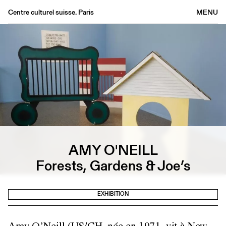
Centre culturel suisse. Paris
MENU
Agenda
Bookshop
Buvette
Archives
Medias
Publications
About
AMY O'NEILL
FR
/
EN
Forests, Gardens & Joe’s
EXHIBITION