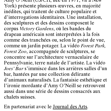
Amy O’Neill
(US/CH, née en 1971, vit à New
York) présente plusieurs œuvres, en majorité
inédites, qui traitent de culture populaire et
d’interrogations identitaires. Une installation,
des sculptures et des dessins composent le
corpus
Victory Gardens
, où les bandes du
drapeau américain sont interprétées à la fois
comme des tranchées ou, selon le point de vue,
comme un jardin potager. La vidéo
Forest Park,
Forest Zoo
, accompagnée de sculptures, se
concentre sur l’architecture vernaculaire de
Pennsylvanie, terre natale de l’artiste. La vidéo
Joes’ Bar
s’immisce dans les arrières salles d’un
bar, hantées par une collection délirante
d’animaux naturalisés. La fantaisie esthétique et
l’ironie mordante d’Amy O’Neill se retrouvent
aussi dans une série de dessins consacrés aux
chalets suisses.
En partenariat avec le
Journal des Arts
.