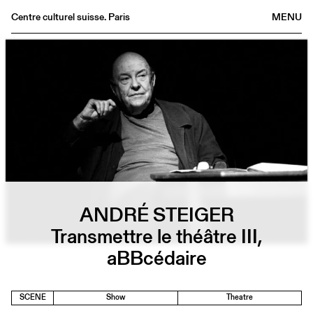
Centre culturel suisse. Paris
MENU
Agenda
Bookshop
Buvette
Archives
Medias
Publications
About
FR
/
EN
ANDRÉ STEIGER
Transmettre le théâtre III,
aBBcédaire
SCENE
Show
Theatre