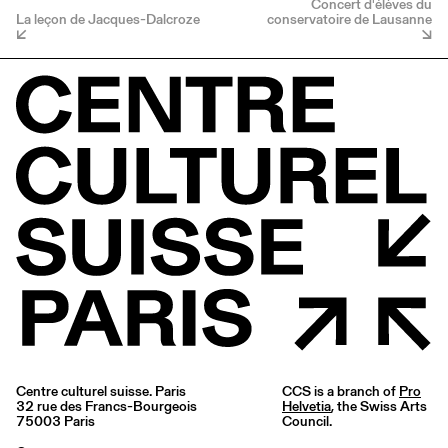
Concert d'élèves du
La leçon de Jacques-Dalcroze
conservatoire de Lausanne
Centre culturel suisse. Paris
CCS is a branch of
Pro
32 rue des Francs-Bourgeois
Helvetia
, the Swiss Arts
75003 Paris
Council.