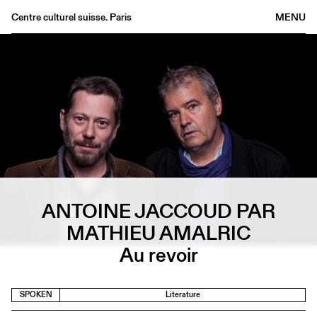
Centre culturel suisse. Paris
MENU
Agenda
Bookshop
Buvette
Archives
Medias
Publications
About
ANTOINE JACCOUD PAR
FR
/
EN
MATHIEU AMALRIC
Au revoir
SPOKEN
Literature