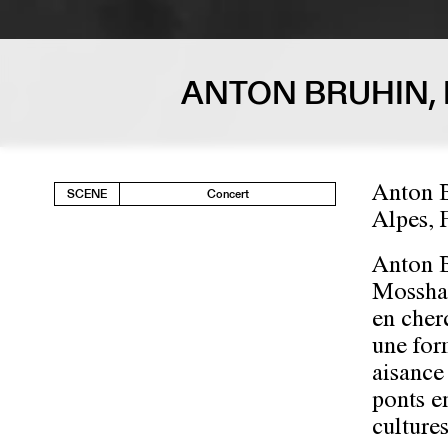
ANTON BRUHIN,
Anton B
SCENE
Concert
Alpes, 
Anton B
Mossham
en cherc
une for
aisance
ponts en
cultures