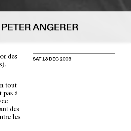
 PETER ANGERER
or des
SAT 13 DEC 2003
s).
n tout
t pas à
vec
ant des
ntre les