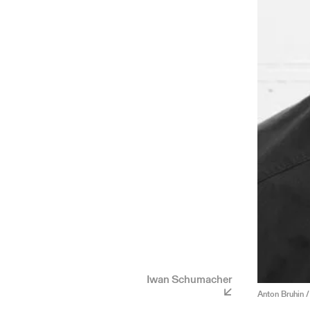
Iwan Schumacher
Anton Bruhin /