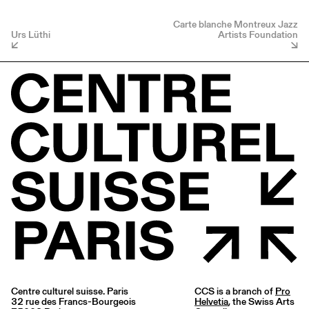
Carte blanche Montreux Jazz
Urs Lüthi
Artists Foundation
Centre culturel suisse. Paris
CCS is a branch of
Pro
32 rue des Francs-Bourgeois
Helvetia
, the Swiss Arts