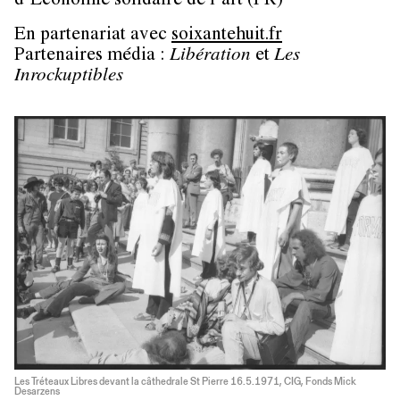
d’Économie solidaire de l’art (FR)
En partenariat avec
soixantehuit.fr
Partenaires média :
Libération
et
Les
Inrockuptibles
Les Tréteaux Libres devant la câthedrale St Pierre 16.5.1971, CIG, Fonds Mick
Desarzens