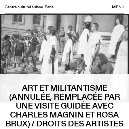
Centre culturel suisse. Paris
MENU
Agenda
Bookshop
Buvette
Archives
Medias
Publications
About
FR
/
EN
ART ET MILITANTISME
(ANNULÉE, REMPLACÉE PAR
UNE VISITE GUIDÉE AVEC
CHARLES MAGNIN ET ROSA
BRUX) / DROITS DES ARTISTES