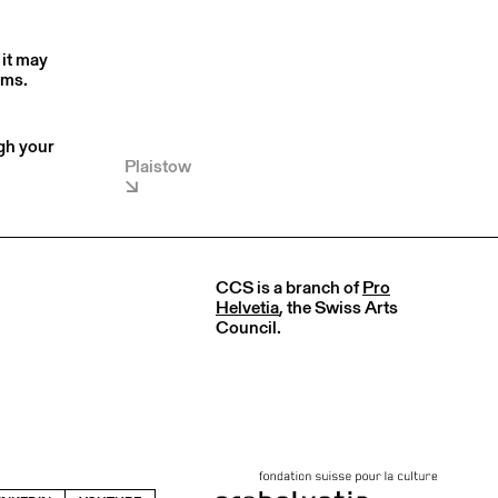
 it may
rms.
ugh your
Plaistow
CCS is a branch of
Pro
Helvetia
, the Swiss Arts
Council.