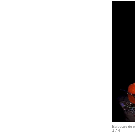
Barbouze de ch
1
/ 4