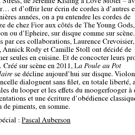
 Stress, de Jérémie Kisling à Love Motel – av
r… et d’offrir leur écrin de cordes à d’autres 
nières années, on a pu entendre les cordes de
e de chez Fior aux côtés de The Young Gods,
on ou d’Epheire, sur disque comme sur scène.
s par ces collaborations, Laurence Crevoisier,
 Annick Rody et Camille Stoll ont décidé de
mer seules en cuisine. Et de concocter leurs pr
s. Créé sur scène en 2011, L
a Poule au Pot
laire
se décline aujourd’hui sur disque. Violon
ncelle dialoguent sans filet, en totale liberté, 
ales du looper et les effets du moogerfooger à 
entations et une écriture d’obédience classiqu
 de piments, en somme.
pécial :
Pascal Auberson