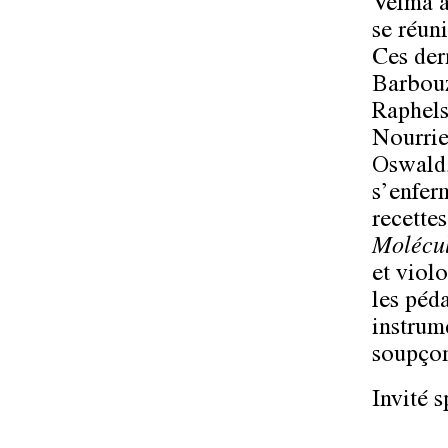
Velma à
se réuni
Ces der
Barbouz
Raphels
Nourrie
Oswald,
s’enfer
recette
Molécu
et violo
les péd
instrum
soupçon
Invité s