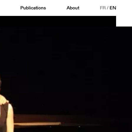
Publications
About
FR
/
EN