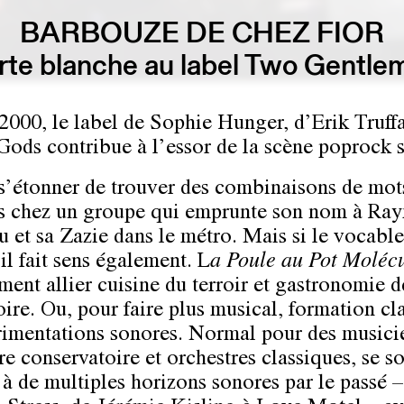
BARBOUZE DE CHEZ FIOR
rte blanche au label Two Gentle
2000, le label de Sophie Hunger, d’Erik Truffa
ods contribue à l’essor de la scène poprock s
s’étonner de trouver des combinaisons de mot
s chez un groupe qui emprunte son nom à Ra
 et sa Zazie dans le métro. Mais si le vocable
il fait sens également. L
a Poule au Pot Molécu
ent allier cuisine du terroir et gastronomie d
oire. Ou, pour faire plus musical, formation cl
rimentations sonores. Normal pour des musici
re conservatoire et orchestres classiques, se s
s à de multiples horizons sonores par le passé –