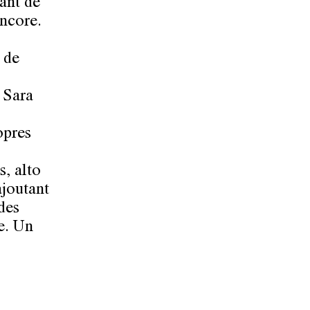
ant de
encore.
 de
 Sara
opres
s, alto
ajoutant
des
e. Un