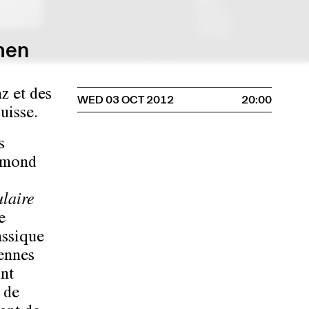
men
z et des
WED 03 OCT 2012
20:00
uisse.
s
ymond
laire
e
assique
ennes
ont
 de