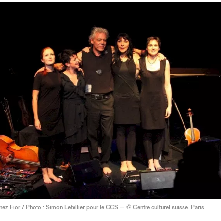
ez Fior / Photo : Simon Letellier pour le CCS — © Centre culturel suisse. Paris