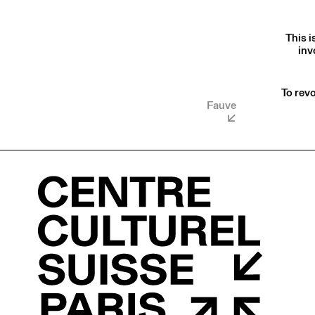
This i
inv
To revo
Fauve