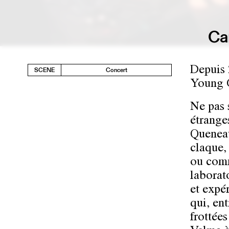
Ca
Depuis 
SCENE
Concert
Young G
Ne pas 
étrange
Queneau
claque, 
ou comm
laborat
et expé
qui, ent
frottée