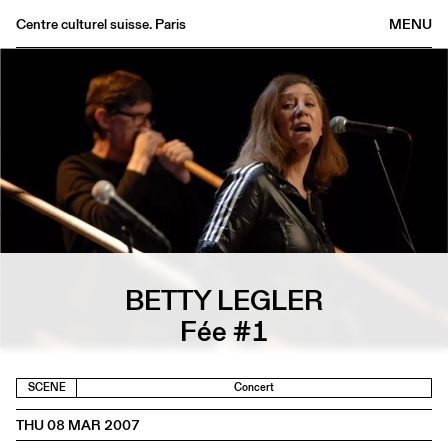
Centre culturel suisse. Paris
MENU
Agenda
Bookshop
Buvette
Archives
Medias
Publications
About
FR
/
EN
BETTY LEGLER
Fée #1
SCENE
Concert
THU 08 MAR 2007