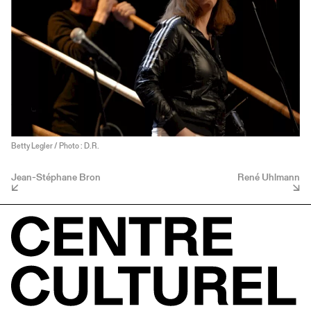
Betty Legler / Photo : D.R.
Jean-Stéphane Bron
René Uhlmann