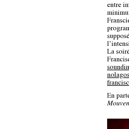
entre im
minimum
Fransci
program
supposé
l’intens
La soir
Francis
soundi
nolago
francis
En part
Mouvem