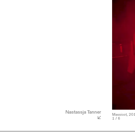
Nastassja Tanner
Massicot, 2018
1
/ 6