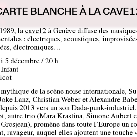
CARTE BLANCHE À LA CAVE1
1989, la
cave12
à Genève diffuse des musique
entales : électriques, acoustiques, improvisée
ées, électroniques…
i 5 décembre / 20 h
Infant
icot
mythique de la scène noise internationale, S
(Joke Lanz, Christian Weber et Alexandre Babe
depuis 2013 vers un son Dada-punk-industriel.
t, autre trio (Mara Krastina, Simone Aubert e
 Grosjean), promène dans toute l’Europe un r
nt, ravageur, auquel elles ajoutent une touche 