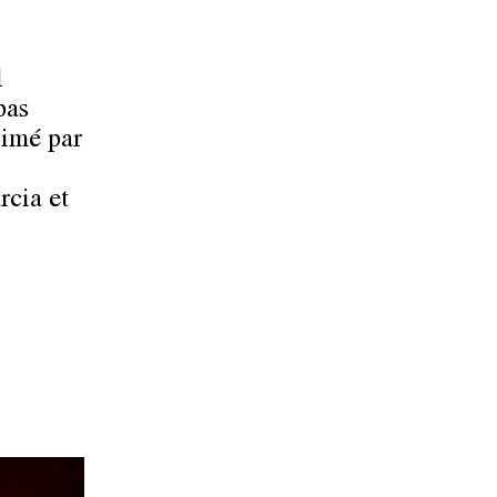
l
pas
limé par
rcia et