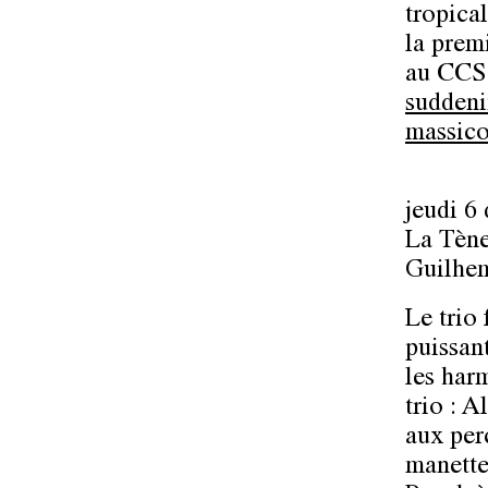
tropica
la prem
au CCS
suddeni
massic
jeudi 6
La Tène
Guilhe
Le trio
puissant
les har
trio : A
aux per
manette