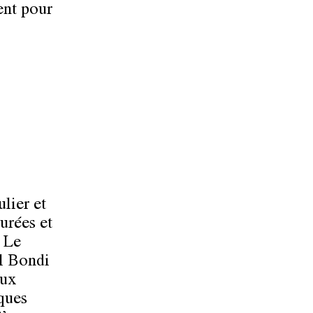
ent pour
lier et
turées et
. Le
il Bondi
aux
ques