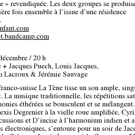
le » revendiquée. Les deux groupes se produis
ière fois ensemble à l’issue d’une résidence
.
nfant.com
ot.bandcamp.com
 décembre / 20 h
 + Jacques Puech, Louis Jacques,
m Lacroux & Jérémie Sauvage
 franco-suisse La Tène tisse un son ample, singu
. La musique traditionnelle, les répétitions sa
monies éthérées se bousculent et se mélangent
lexis Degrenier à la vielle roue amplifiée, Cyr
cussions et D’incise à l’harmonium indien et 
s électroniques, s’entoure pour un soir de Jac