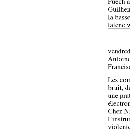
Puech à
Guilhem
la basse
latene.
vendred
Antoine
Francis
Les com
bruit, 
une pra
électro
Chez Ni
l’instru
violente