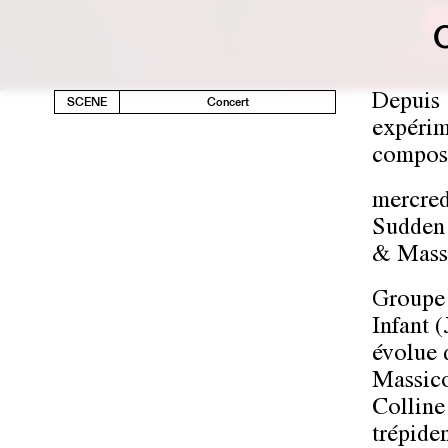
Depuis 
SCENE
Concert
expérim
compos
mercred
Sudden 
& Mass
Groupe 
Infant 
évolue 
Massico
Colline
trépide