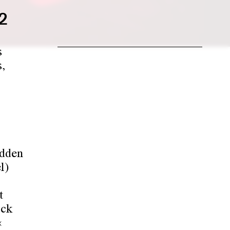
2
s
s,
udden
l)
t
ock
«