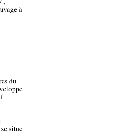
’,
auvage à
res du
éveloppe
if
e
 se situe