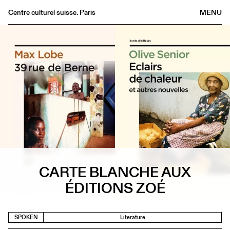
Centre culturel suisse. Paris
MENU
Agenda
Bookshop
Buvette
Archives
Medias
Publications
About
FR
/
EN
CARTE BLANCHE AUX
ÉDITIONS ZOÉ
SPOKEN
Literature