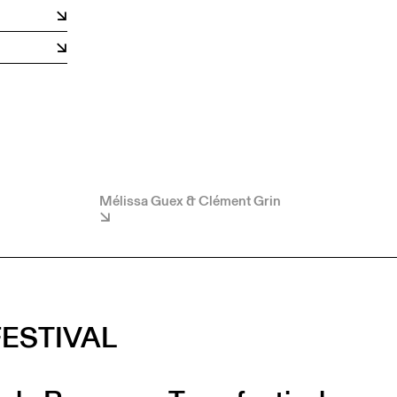
Mélissa Guex & Clément Grin
ESTIVAL