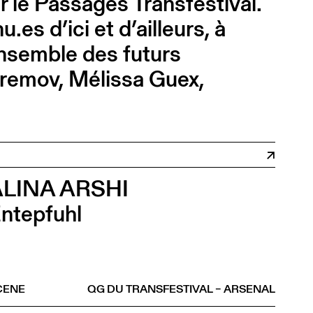
 le Passages Transfestival.
.es d’ici et d’ailleurs, à
 ensemble des futurs
Efremov, Mélissa Guex,
ALINA ARSHI
ntepfuhl
CENE
QG DU TRANSFESTIVAL – ARSENAL