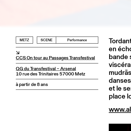
Tordant
METZ
SCENE
Performance
en écho
↘
bande s
CCS On tour au Passages Transfestival
viscéra
QG du Transfestival – Arsenal
mudrās
10 rue des Trinitaires 57000 Metz
danses 
à partir de 8 ans
et le s
place l
www.al