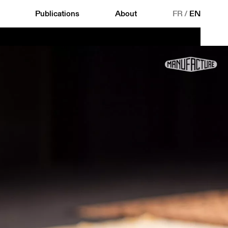
Publications
About
FR
/
EN