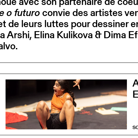
oue avec son partenaire de coeur
e o futuro
convie
des artistes venu
 et de leurs luttes pour dessiner
ina Arshi, Elina Kulikova & Dima 
lvo.
0
E
S