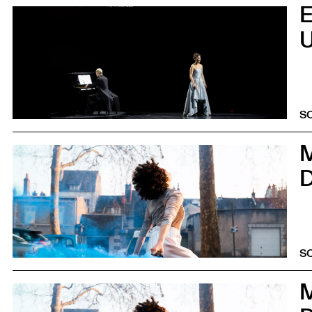
0
U
S
0
S
0