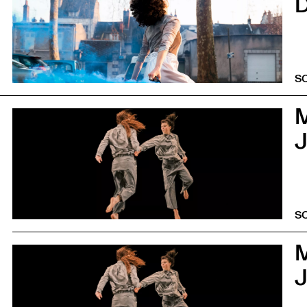
S
0
S
0