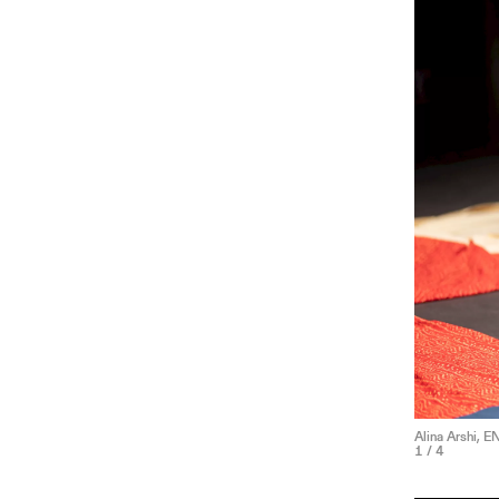
Alina Arshi,
1
/ 4