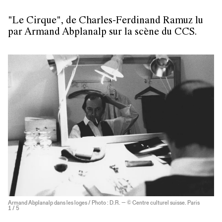
"Le Cirque", de Charles-Ferdinand Ramuz lu
par Armand Abplanalp sur la scène du CCS.
Armand Abplanalp dans les loges / Photo : D.R. — © Centre culturel suisse. Paris
1
/ 5