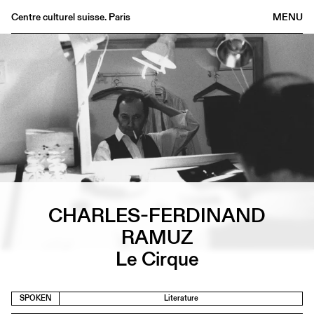
Centre culturel suisse. Paris
MENU
Agenda
Bookshop
Buvette
Archives
Medias
Publications
About
FR
/
EN
CHARLES-FERDINAND
RAMUZ
Le Cirque
SPOKEN
Literature