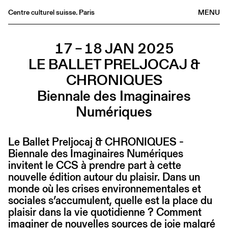
Centre culturel suisse. Paris
MENU
Agenda
17 – 18 JAN 2025
Bookshop
LE BALLET PRELJOCAJ &
Buvette
CHRONIQUES
Archives
Biennale des Imaginaires
Medias
Numériques
Publications
About
Le Ballet Preljocaj & CHRONIQUES -
FR
/
EN
Biennale des Imaginaires Numériques
invitent le CCS à prendre part à cette
nouvelle édition autour du plaisir. Dans un
monde où les crises environnementales et
sociales s’accumulent, quelle est la place du
plaisir dans la vie quotidienne ? Comment
imaginer de nouvelles sources de joie malgré