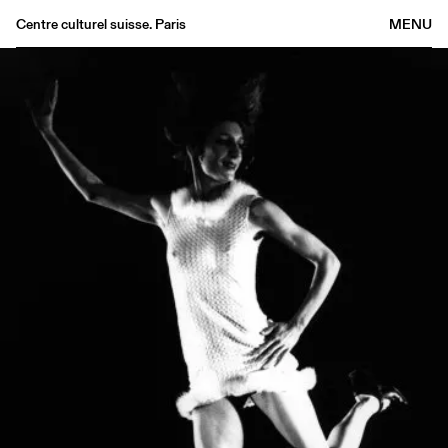
Centre culturel suisse. Paris
MENU
Agenda
Bookshop
Buvette
Archives
Medias
Publications
About
FR
/
EN