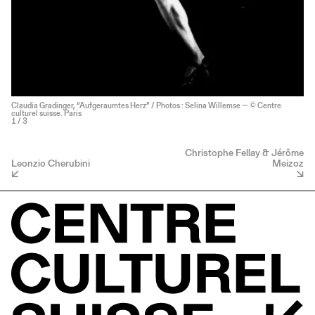
Claudia Gradinger, “Aufgeraumtes Herz” / Photos : Selina Willemse — © Centre
culturel suisse. Paris
1
/ 3
Christophe Fellay & Jérôme
Leonzio Cherubini
Meizoz