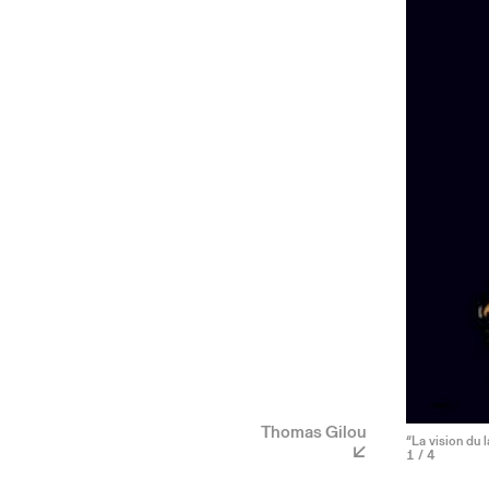
Thomas Gilou
“La vision du 
1
/ 4