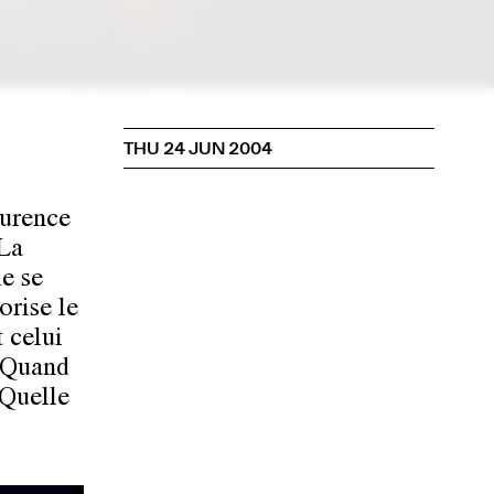
THU 24 JUN 2004
urence
"La
le se
orise le
t celui
. Quand
 Quelle