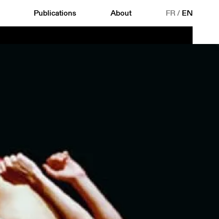
Publications
About
FR
/
EN