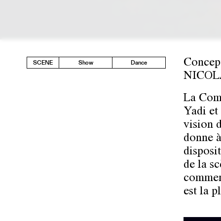
Concep
SCENE
Show
Dance
NICOL
La Comp
Yadi et
vision 
donne à
disposit
de la s
commenc
est la 