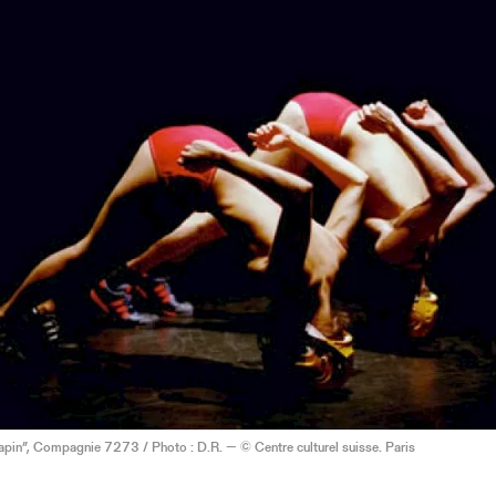
lapin”, Compagnie 7273 / Photo : D.R. — © Centre culturel suisse. Paris