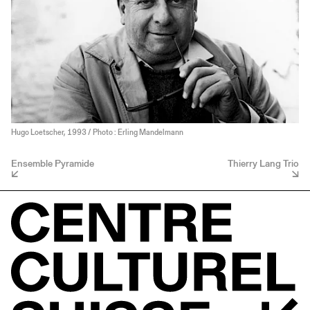
Hugo Loetscher, 1993 / Photo : Erling Mandelmann
Ensemble Pyramide
Thierry Lang Trio