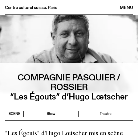
Centre culturel suisse. Paris
MENU
Agenda
Bookshop
Buvette
Archives
Medias
Publications
COMPAGNIE PASQUIER /
About
ROSSIER
FR
/
EN
“Les Égouts” d’Hugo Lœtscher
SCENE
Show
Theatre
"Les Égouts" d'Hugo Lœtscher mis en scène