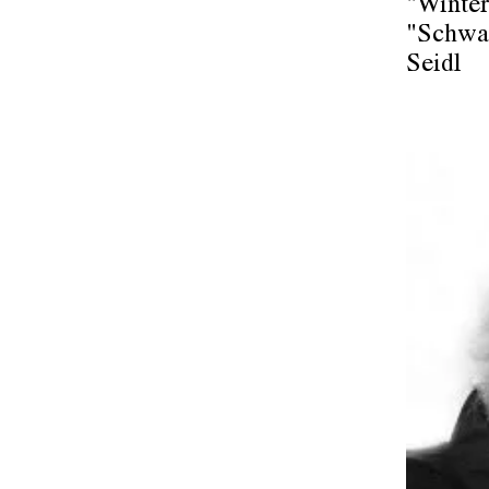
"Winter
"Schwan
Seidl