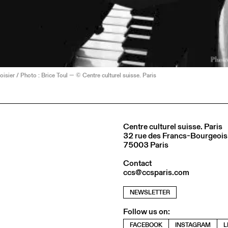
isier / Photo : Brice Toul — © Centre culturel suisse. Paris
Centre culturel suisse. Paris
32 rue des Francs-Bourgeois
75003 Paris
Contact
ccs@ccsparis.com
NEWSLETTER
Follow us on:
FACEBOOK
INSTAGRAM
L