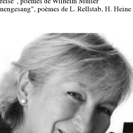
reise", poèmes de Wilhelm Müller
engesang", poèmes de L. Rellstab, H. Heine 