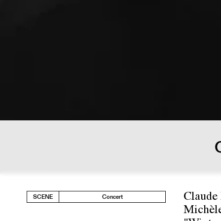
Claude 
SCENE
Concert
Michèle