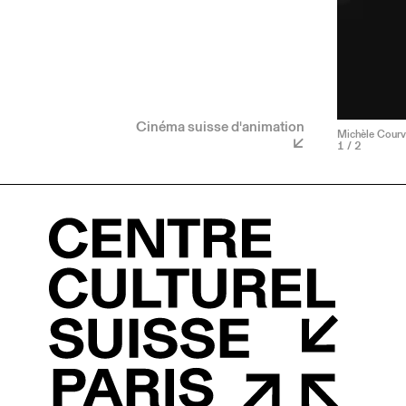
Cinéma suisse d'animation
Michèle Courvo
1
/ 2