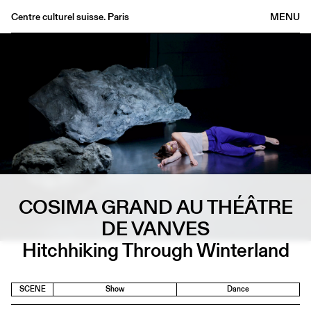
Centre culturel suisse. Paris
MENU
Agenda
Bookshop
Buvette
Archives
Medias
Publications
About
COSIMA GRAND AU THÉÂTRE
FR
/
EN
DE VANVES
Hitchhiking Through Winterland
SCENE
Show
Dance