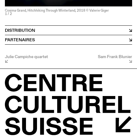
Cosima Grand, Hitchhiking Through Winterland, 2018 © Valerie Giger
1
/ 2
DISTRIBUTION
PARTENAIRES
Julie Campiche quartet
Sam Frank Blunier